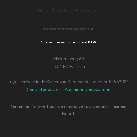
Home
/
Contact
/
Sitemap
Kennemer Partyverhuur
Al onze tarieven zijn
exclusief BTW
.
Mollerusweg 60
2031 BZ Haarlem
Ingeschreven in de Kamer van Koophandel onder nr. 84952024
Contactgegevens
|
Algemene voorwaarden
Kennemer Partyverhuur is een jong verhuurbedrijf in Haarlem-
Noord.