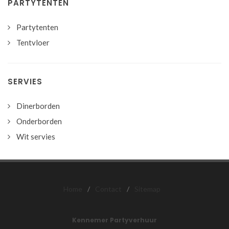
PARTYTENTEN
Partytenten
Tentvloer
SERVIES
Dinerborden
Onderborden
Wit servies
Home
/
Contact
/
Sitemap
Kennemer Partyverhuur