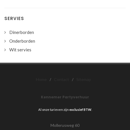
SERVIES
Dinerborden
Onderborden
Wit servies
Home
/
Contact
/
Sitemap
Kennemer Partyverhuur
Al onze tarieven zijn
exclusief BTW
.
Mollerusweg 60