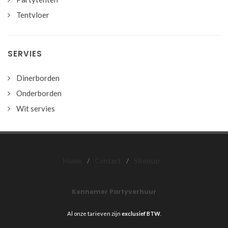
Tentvloer
SERVIES
Dinerborden
Onderborden
Wit servies
Home
/
Contact
/
Sitemap
Kennemer Partyverhuur
Al onze tarieven zijn
exclusief BTW
.