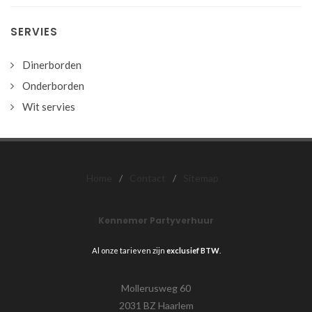
SERVIES
Dinerborden
Onderborden
Wit servies
Home
/
Contact
/
Sitemap
Kennemer Partyverhuur
Al onze tarieven zijn
exclusief BTW
.
Mollerusweg 60
2031 BZ Haarlem