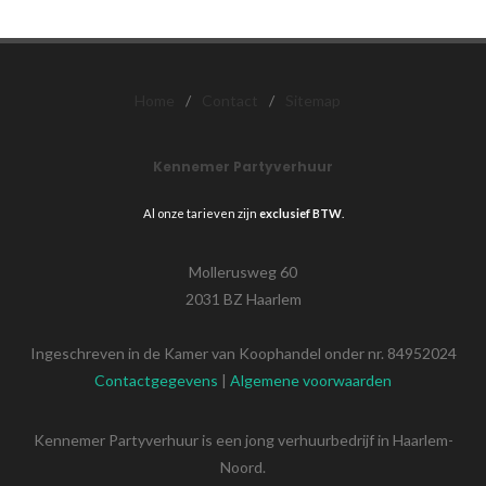
Home
/
Contact
/
Sitemap
Kennemer Partyverhuur
Al onze tarieven zijn
exclusief BTW
.
Mollerusweg 60
2031 BZ Haarlem
Ingeschreven in de Kamer van Koophandel onder nr. 84952024
Contactgegevens
|
Algemene voorwaarden
Kennemer Partyverhuur is een jong verhuurbedrijf in Haarlem-
Noord.