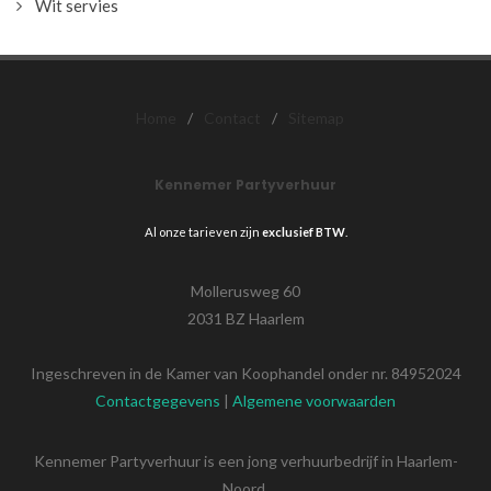
Wit servies
Home
/
Contact
/
Sitemap
Kennemer Partyverhuur
Al onze tarieven zijn
exclusief BTW
.
Mollerusweg 60
2031 BZ Haarlem
Ingeschreven in de Kamer van Koophandel onder nr. 84952024
Contactgegevens
|
Algemene voorwaarden
Kennemer Partyverhuur is een jong verhuurbedrijf in Haarlem-
Noord.